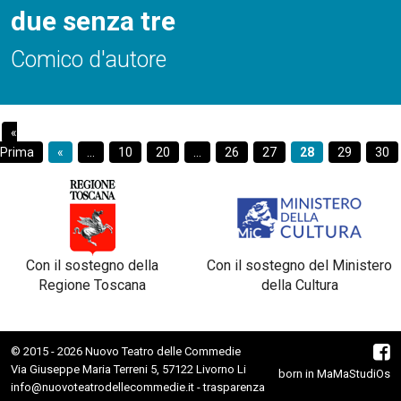
due senza tre
Comico d'autore
«
Prima
«
...
10
20
...
26
27
28
29
30
Con il sostegno della
Con il sostegno del Ministero
Regione Toscana
della Cultura
© 2015 - 2026 Nuovo Teatro delle Commedie
Via Giuseppe Maria Terreni 5, 57122 Livorno Li
born in
MaMaStudiOs
info@nuovoteatrodellecommedie.it
-
trasparenza