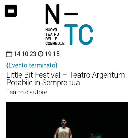
14.10.23
19:15
HOME
{Evento terminato}
STAGIONE
Little Bit Festival – Teatro Argentum
FORMAZIONE
Potabile in Sempre tua
Teatro d'autore
CHI SIAMO
NEWS
CONTATTI