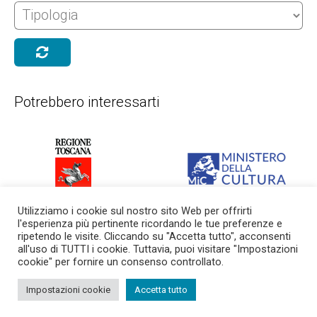
Potrebbero interessarti
Con il sostegno della
Con il sostegno del Ministero
Utilizziamo i cookie sul nostro sito Web per offrirti
Regione Toscana
della Cultura
l'esperienza più pertinente ricordando le tue preferenze e
ripetendo le visite. Cliccando su "Accetta tutto", acconsenti
all'uso di TUTTI i cookie. Tuttavia, puoi visitare "Impostazioni
cookie" per fornire un consenso controllato.
© 2015 - 2026 Nuovo Teatro delle Commedie
Via Giuseppe Maria Terreni 5, 57122 Livorno Li
Impostazioni cookie
Accetta tutto
born in
MaMaStudiOs
info@nuovoteatrodellecommedie.it
-
trasparenza