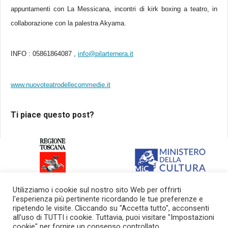
appuntamenti con La Messicana, incontri di kirk boxing a teatro, in
collaborazione con la palestra Akyama.
INFO : 05861864087 ,
info@pilarternera.it
www.nuovoteatrodellecommedie.it
Ti piace questo post?
Con il sostegno della
Con il sostegno del Ministero
Utilizziamo i cookie sul nostro sito Web per offrirti
Regione Toscana
della Cultura
l'esperienza più pertinente ricordando le tue preferenze e
ripetendo le visite. Cliccando su "Accetta tutto", acconsenti
all'uso di TUTTI i cookie. Tuttavia, puoi visitare "Impostazioni
cookie" per fornire un consenso controllato.